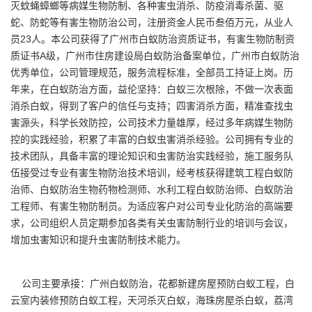
灭蚊蝇蟑螂等病媒生物防制、各种害虫消杀、防疫消毒杀菌、驱
蛇、防蛇等有害生物防治公司，注册资金人民币叁佰万元，从业人
员23人。本公司获得了广州市白蚁防治资质证书，有害生物防制资
质证书A级，广州市住房建设局白蚁防治备案单位，广州市白蚁防治
优秀单位，公司管理规范，服务流程标准，全部员工持证上岗。历
年来，在白蚁防治方面，益伦坚持：白蚁三次根除，不做一次表面
消杀白蚁，得到了客户的信任与支持；四害消杀方面，精准查找虫
害源头，科学长效防控，公司技术力量雄厚，经过多年病媒生物防
控的实践经验，积累了丰富的白蚁虫害消杀经验。公司拥有专业的
技术团队，具备丰富的理论知识和虫害防治实践经验，施工服务队
伍接受过专业有害生物防治技术培训，经考核获得建筑工程白蚁防
治师、白蚁防治生物药物检测师、水利工程白蚁防治师、白蚁防治
工程师、有害生物防制员。为适应客户对公司专业化防治的高端要
求，公司组织人员定期参加各类有关虫害防制行业的培训与会议，
增加虫害知识和提升虫害防制技术能力。
公司主要承接：广州白蚁防治，花都新建房屋预防白蚁工程，白
云室内装修预防白蚁工程，天河杀灭白蚁，海珠房屋杀白蚁，荔湾