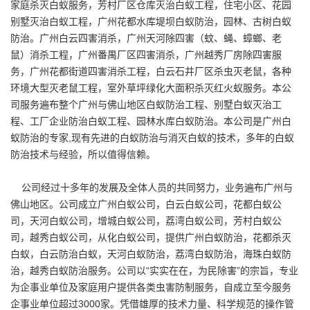
家庭杀灭白蚁服务，芳村厂区仓库灭治白蚁工程，住宅小区、花园
别墅灭治白蚁工程，广州花都水库堤坝白蚁防治，园林、古树白蚁
防治。广州白云四害消杀，广州天河除四害（蚊、蝇、蟑螂、老
鼠）消杀工程，广州番禺厂区四害消杀，广州越秀厂房除四害服
务，广州花都街道四害消杀工程，白云石井厂区杀虫灭老鼠，各种
环境大型灭老鼠工程，室外草坪绿化大面积杀灭红火蚁服务。本公
司服务遍布整个广州与佛山地区白蚁防治工程、别墅白蚁灭治工
程、工厂企业防治白蚁工程、园林水库白蚁防治。本公司是广州白
蚁防治的专家,现有先进的白蚁防治与消灭白蚁的技术，多年的白蚁
防治技术与经验，所以值得信赖。
公司经过十多年的发展及全体人员的共同努力，业务遍布广州与
佛山地区。公司成立广州白蚁公司，白云白蚁公司，花都白蚁公
司，天河白蚁公司，增城白蚁公司，荔湾白蚁公司，芳村白蚁公
司，越秀白蚁公司，从化白蚁公司，提供广州白蚁防治，花都杀灭
白蚁，白云防治白蚁，天河白蚁防治，荔湾白蚁防治，海珠白蚁防
治，越秀白蚁防治服务。公司以“实实在在，为民除害”的宗旨，专业
为企事业单位及家庭用户提供各类虫害防制服务，自成立至今服务
企事业单位超过3000家。凭借雄厚的技术力量、科学规范的操作管