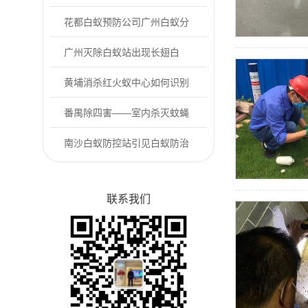
库有老鼠怎么办
花都白蚁预防公司广州白蚁分
飞期是什么时候
广州灭除白蚁站出现长翅白
蚁，务必提高警惕...
黄埔消杀红火蚁中心如何识别
户外常见的红火...
番禺除四害——室内杀灭蚊蝇
的方法
南沙白蚁防控站引见白蚁防治
的相关误区
联系我们