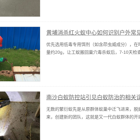
黄埔消杀红火蚁中心如何识别户外常
优先选用低毒专用饵剂（如含茚虫威成分），在晴
量约20g，让工蚁搬回巢穴毒杀蚁后，7-10天
南沙白蚁防控站引见白蚁防治的相关
无数的繁衍蚁先是从原群体蚁巢中迁飞进来，脱
来，创建新的团队，这就是又一代白蚁群体的开