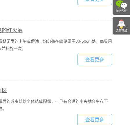
见的红火蚁
朗无雨的上午或傍晚，均匀撒在蚁巢周围30-50cm处，每巢用
检查并补施一次。
查看更多
误区
翅后的成虫雌雄个体结成配偶，一旦有合适的中央就会生存下
端。
查看更多