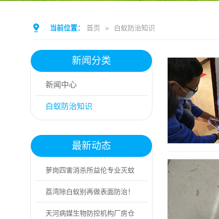
当前位置：
首页
»
白蚁防治知识
新闻分类
新闻中心
白蚁防治知识
最新动态
萝岗四害消杀所益伦专业灭蚊
虫，上门防控更...
荔湾除白蚁别再做表面防治！
专业灭蚁找益伦
天河病媒生物防控机构厂房仓