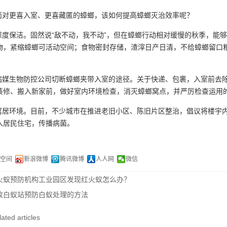
对更喜入室、更喜藏匿的蟑螂，该如何提高蟑螂灭治效率呢？
度保洁。固然说“敌不动，我不动”，但在蟑螂行动相对缓慢的秋季，能够
物，紧缩蟑螂可活动空间；食物密封存储，渣滓日产日清，不给蟑螂留口
媒生物防控公司切断蟑螂夹带入室的途径。关于快递、包裹，入室前去
装修、搬入新家前，做好室内环境检查，消灭蟑螂窝点，并严厉检查运用的
居环境。目前，不少城市在推进老旧小区、陈旧片区整治，倡议将楼宇内
入居民住宅，传播病菌。
Q空间
新浪微博
腾讯微博
人人网
微信
火蚁预防机构工业园区发现红火蚁怎么办？
收白蚁站预防白蚁处理的方法
ated articles