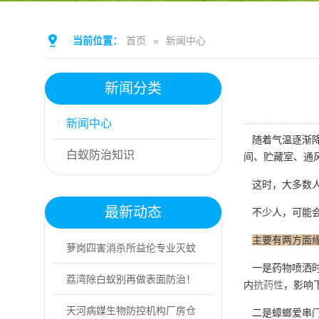
当前位置：
首页
»
新闻中心
新闻分类
新闻中心
随着气温逐渐降
白蚁防治知识
间、贮藏室、通
这时，大多数人
最新动态
不少人，可能会
主要有两方面
萝岗四害消杀所益伦专业灭蚊
一是药物喷洒时
虫，上门防控更...
荔湾除白蚁别再做表面防治！
内
抗药性
，影响
专业灭蚁找益伦
天河病媒生物防控机构厂房仓
二是蟑螂爱串门