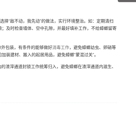
选择“敌不动，我先动”的做法，实行环境整治。如：定期清扫
粮；及时检查墙体、空中孔隙，并最好填补工作，不给蟑螂留寄
除外包装，有条件的能够做好
消毒工作
，避免蟑螂幼虫、卵硝等
加装建材、搬入的起居用品，避免蟑螂“蒙混过关”。
的渣滓通道封锁工作统筹归入，避免蟑螂在渣滓通道内滋生、