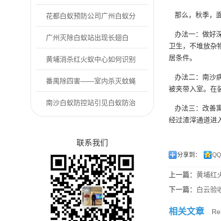
那么，秋季，面
库有老鼠怎么办
花都白蚁预防公司广州白蚁分
办法一：做好深
飞期是什么时候
广州灭除白蚁站出现长翅白
卫生，不堆放杂
居条件。
蚁，务必提高警惕...
黄埔消杀红火蚁中心如何识别
办法二：南沙病
户外常见的红火...
番禺除四害——室内杀灭蚊蝇
被夹带入室。在
的方法
南沙白蚁防控站引见白蚁防治
办法三：改善寓
经过渣滓通道进
的相关误区
联系我们
分享到：
Q
上一篇：
黄埔红
下一篇：
白云验
相关文章
Rel