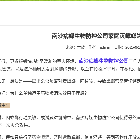
南沙病媒生物防控公司家庭灭蟑螂
来源：本站
作者：admin
日期：2025/9/1
南沙病媒生物防控公司
低，更多蟑螂“转战”至暖和的室内环境，
工作
风管道，以及渣滓桶周边看到蟑螂的身影；以至在拾掇屋子时，在橱柜、
第一想法是——拿出杀虫喷雾对着蟑螂一阵猛喷：导致蟑螂常常带伤逃走
问：为什么单独运用药物喷洒法效果不理想？
缘由：
，因蟑螂行动灵敏，或潜藏进缝隙中，南沙病媒生物防控公司使得最终直
下一次灭杀效果。
，假如只施行了
药物喷洒
，暂时遣散蟑螂，使其潜逃。等到药物作用散去