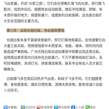
飞出老巢，开启“分家之旅”。它们会在傍晚扎堆飞向光源，进行婚飞
配对，找到伴侣后，翅膀就会自动脱落，随后寻找潮湿、阴暗、有
木质纤维的地方，搭建新巢穴，组建新的白蚁族群，这也是白蚁扩
大生存范围的主要方式。
第三步：出现长翅白蚁，务必提高警惕
长翅白蚁本身不直接啃食破坏，但它们落地筑巢后，会快速繁衍出
大量工蚁兵蚁，悄悄侵蚀家中木质家具、地板、墙体，短时间内就
能造成严重损耗。广州灭除白蚁站说如果家中频繁出现这类白蚁，
说明周边甚至室内已经存在白蚁巢穴，千万不要单纯拍打消杀，及
时封堵缝隙、关闭灯光、排查潮湿角落，联系专业除虫人员才是正
确做法。
白蚁婚飞多在雨后闷热天气出现，和蚊子飞虫不同，它们翅膀更
薄、身体更柔软，做好日常防潮、清理木质杂物，能有效减少白蚁
入侵概率
。
分享到：
QQ空间
新浪微博
腾讯微博
人人网
微信