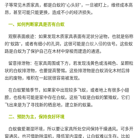
子等常见木质家具，都是白蚁的“心头好”，一旦被盯上，维修成本高
昂，甚至可能只能更换，造成不小的经济损失。
一、如何判断家具是否有白蚁
观察表面痕迹：如果发现木质家具表面有泥状分泌物，也就是俗称
的“蚁路”，或者有细小的孔洞，这很可能是
白蚁入侵
的信号。这些蚁
路是白蚁为了保护自己在木材中穿梭而建造的通道。
留意排泄物：在家具周围或下方，若发现浅黄色或浅褐色、呈颗粒
状的白蚁排泄物，也要提高警惕。这些排泄物是白蚁消化木材后排
出的废物，堆积在一起就很容易被发现。
在白蚁繁殖季节，如果家中出现较多飞蚁，或者地上有很多小翅
膀，也极有可能是家中存在白蚁。这些飞蚁是白蚁的繁殖蚁，它们
飞出来是为了寻找新的栖息地，建立新的蚁巢。
二、预防为主，保持良好环境
白蚁偏爱潮湿环境，所以要让家具所处空间保持干燥通风。可多开
窗通风，也可借助除湿机，降低室内湿度，让白蚁难以生存。比如