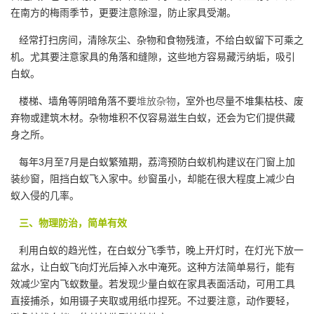
在南方的梅雨季节，更要注意除湿，防止家具受潮。
经常打扫房间，清除灰尘、杂物和食物残渣，不给白蚁留下可乘之
机。尤其要注意家具的角落和缝隙，这些地方容易藏污纳垢，吸引
白蚁。
楼梯、墙角等阴暗角落不要
堆放杂物
，室外也尽量不堆集枯枝、废
弃物或建筑木材。杂物堆积不仅容易滋生白蚁，还会为它们提供藏
身之所。
每年3月至7月是白蚁繁殖期，荔湾预防白蚁机构建议在门窗上加
装纱窗，阻挡白蚁飞入家中。纱窗虽小，却能在很大程度上减少白
蚁入侵的几率。
三、物理防治，简单有效
利用白蚁的趋光性，在白蚁分飞季节，晚上开灯时，在灯光下放一
盆水，让白蚁飞向灯光后掉入水中淹死。这种方法简单易行，能有
效减少室内飞蚁数量。若发现少量白蚁在家具表面活动，可用工具
直接捕杀，如用镊子夹取或用纸巾捏死。不过要注意，动作要轻，