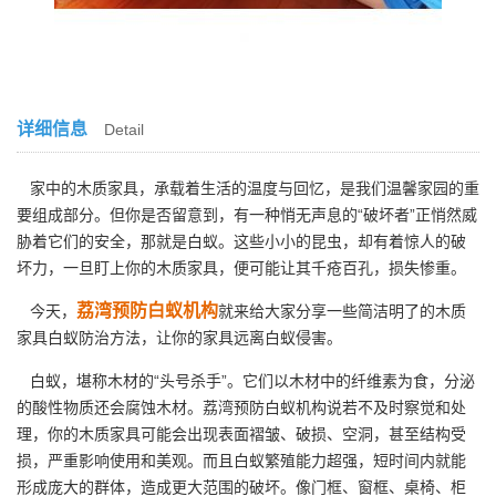
详细信息
Detail
家中的木质家具，承载着生活的温度与回忆，是我们温馨家园的重
要组成部分。但你是否留意到，有一种悄无声息的“破坏者”正悄然威
胁着它们的安全，那就是白蚁。这些小小的昆虫，却有着惊人的破
坏力，一旦盯上你的木质家具，便可能让其千疮百孔，损失惨重。
荔湾预防白蚁机构
今天，
就来给大家分享一些简洁明了的木质
家具白蚁防治方法，让你的家具远离白蚁侵害。
白蚁，堪称木材的“头号杀手”。它们以木材中的纤维素为食，分泌
的酸性物质还会腐蚀木材。荔湾预防白蚁机构说若不及时察觉和处
理，你的木质家具可能会出现表面褶皱、破损、空洞，甚至结构受
损，严重影响使用和美观。而且白蚁繁殖能力超强，短时间内就能
形成庞大的群体，造成更大范围的破坏。像门框、窗框、桌椅、柜