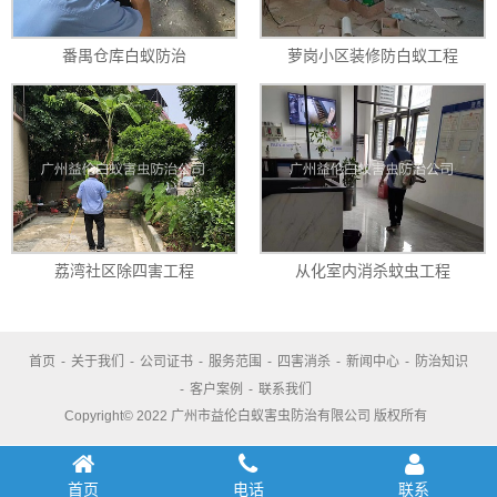
番禺仓库白蚁防治
萝岗小区装修防白蚁工程
荔湾社区除四害工程
从化室内消杀蚊虫工程
首页
-
关于我们
-
公司证书
-
服务范围
-
四害消杀
-
新闻中心
-
防治知识
-
客户案例
-
联系我们
Copyright© 2022 广州市益伦白蚁害虫防治有限公司 版权所有
首页
电话
联系