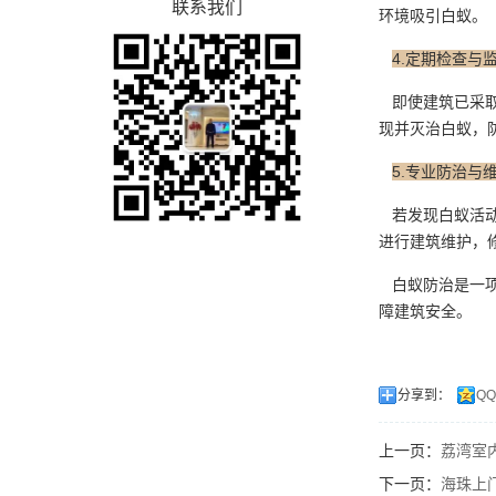
联系我们
环境吸引白蚁。
4.定期检查与
即使建筑已采取
现并灭治白蚁，
5.专业防治与
若发现白蚁活动
进行建筑维护，
白蚁防治是一项
障建筑安全。
分享到：
Q
上一页：
荔湾室
下一页：
海珠上