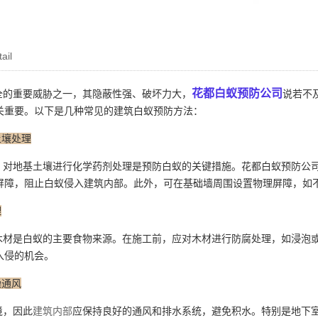
ail
花都白蚁预防公司
的重要威胁之一，其隐蔽性强、破坏力大，
说若不
关重要。以下是几种常见的建筑白蚁预防方法：
土壤处理
对地基土壤进行化学药剂处理是预防白蚁的关键措施。花都白蚁预防公
屏障，阻止白蚁侵入建筑内部。此外，可在基础墙周围设置物理屏障，如
理
材是白蚁的主要食物来源。在施工前，应对木材进行防腐处理，如浸泡或
入侵的机会。
燥通风
境，因此
建筑内部
应保持良好的通风和排水系统，避免积水。特别是地下