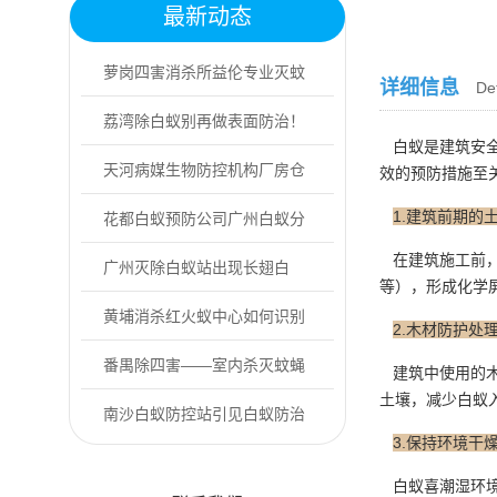
最新动态
萝岗四害消杀所益伦专业灭蚊
详细信息
Det
虫，上门防控更...
荔湾除白蚁别再做表面防治！
白蚁是建筑安全
专业灭蚁找益伦
天河病媒生物防控机构厂房仓
效的预防措施至
1.建筑前期的
库有老鼠怎么办
花都白蚁预防公司广州白蚁分
在建筑施工前，
飞期是什么时候
广州灭除白蚁站出现长翅白
等），形成化学
蚁，务必提高警惕...
黄埔消杀红火蚁中心如何识别
2.木材防护处
户外常见的红火...
番禺除四害——室内杀灭蚊蝇
建筑中使用的木
土壤，减少白蚁
的方法
南沙白蚁防控站引见白蚁防治
3.保持环境干
的相关误区
白蚁喜潮湿环