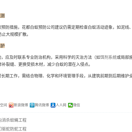
监测
预防措施，花都白蚁预防公司建议仍需定期检查白蚁活动迹象，如泥线、
防止大规模扩散。
维护
，应及时联系专业防治机构，采用科学的灭治方法（如
饵剂系统
或局部
修补裂缝、更换受损木材，减少白蚁的潜在入侵点。
长期工作，需结合物理、化学和环境管理手段，从建筑前期到后期维护全
Q空间
新浪微博
腾讯微博
人人网
微信
内消杀蚊蝇工程
门驱蛇防蛇工程