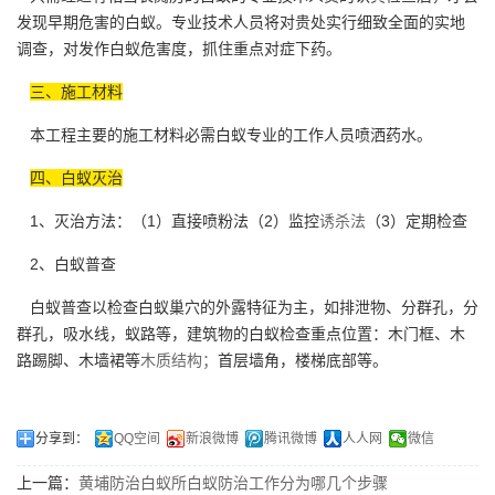
发现早期危害的白蚁。专业技术人员将对贵处实行细致全面的实地
调查，对发作白蚁危害度，抓住重点对症下药。
三、施工材料
本工程主要的施工材料必需白蚁专业的工作人员喷洒药水。
四、白蚁灭治
1、灭治方法：（1）直接喷粉法（2）监控
诱杀法
（3）定期检查
2、白蚁普查
白蚁普查以检查白蚁巢穴的外露特征为主，如排泄物、分群孔，分
群孔，吸水线，蚁路等，建筑物的白蚁检查重点位置：木门框、木
路踢脚、木墙裙等
木质结构；
首层墙角，楼梯底部等。
分享到：
QQ空间
新浪微博
腾讯微博
人人网
微信
上一篇：
黄埔防治白蚁所白蚁防治工作分为哪几个步骤