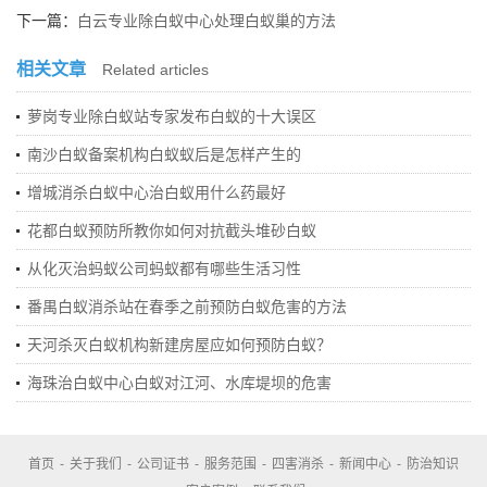
下一篇：
白云专业除白蚁中心处理白蚁巢的方法
相关文章
Related articles
萝岗专业除白蚁站专家发布白蚁的十大误区
南沙白蚁备案机构白蚁蚁后是怎样产生的
增城消杀白蚁中心治白蚁用什么药最好
花都白蚁预防所教你如何对抗截头堆砂白蚁
从化灭治蚂蚁公司蚂蚁都有哪些生活习性
番禺白蚁消杀站在春季之前预防白蚁危害的方法
天河杀灭白蚁机构新建房屋应如何预防白蚁？
海珠治白蚁中心白蚁对江河、水库堤坝的危害
首页
-
关于我们
-
公司证书
-
服务范围
-
四害消杀
-
新闻中心
-
防治知识