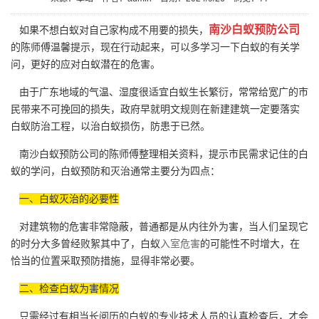
南沙白蚁预防公司
如果不想白蚁对自己家构成不用要的损失，
的陈师傅温馨提示，现在行动起来，可以多学习一下白蚁的有关学
问，更好的应对白蚁潜在的危害。
由于广东地域的气温、湿度很适宜白蚁生长繁衍，常常给宽广的市
民带来不可挽回的损失，政府早就明文规则在新建建筑一定要落实
白蚁防治工程，以治白蚁损伤，防患于已然。
南沙白蚁预防公司的陈师傅整理相关资料，提示市民需求记住的白
蚁的学问，白蚁预防和灭治通常主要分为四点：
一、白蚁灭治的必要性
对建筑物的危害非常隐蔽，普通都是从内往外为害，当人们呈现它
的时分大多曾经败絮其中了，白蚁
入室危害
的可能性不时增大，在
恰当的位置采取预防措施，显得非常必要。
二、检查白蚁为害情况
只需经过有相当长阅历的白蚁的专业技术人员的认真检查后，才会