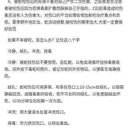
4、被蛇咬伤后的处理不要对自己产生二次伤害，之前曾发生过患
者被咬伤后因为恐惧毒素扩散而跺掉自己手指的，Z后蛇毒造成的伤
害还没有人为伤害大，对伤口的不当处理会增加新的治疗重点和负
担。夏季野外地区虫、蛇活动频繁,被咬伤的概率加大,大家一定要做
好防范
如果不幸被咬，该怎么办？记住这八个字
冷静、结扎、冲洗、排毒
冷静：被蛇咬伤后不要惊慌，忌乱跑，以免血液循环加快毒素吸
收。另外拍下毒蛇的照片，或记住蛇的外形特征，以便医生准确用
药。
结扎：蛇咬伤后可用茅草、布条在伤口上10-15cm处结扎，以阻碍
静脉回流，减慢毒素的吸收，但不可长时间结扎，以免患肢缺血坏
死，以30分钟左右松解一次为宜。
冲洗：用大量清水反复冲洗伤口。
排毒：尽力挤压伤口，以排出毒血。