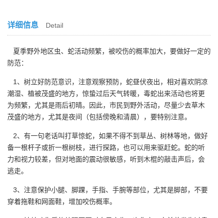
详细信息
Detail
夏季野外地区虫、蛇活动频繁，被咬伤的概率加大，要做好一定的
防范：
1、树立好防范意识，注意观察预防，蛇昼伏夜出，相对喜欢阴凉
潮湿、植被茂盛的地方，惊蛰过后天气转暖，毒蛇出来活动也将更
为频繁，尤其是雨后初晴。因此，市民到野外活动，尽量少去草木
茂盛的地方，尤其是夜间（包括傍晚和清晨），要特别注意。
2、有一句老话叫打草惊蛇，如果不得不到草丛、树林等地，做好
备一根杆子或折一根树枝，进行探路，也可以用来驱赶蛇。蛇的听
力和视力较差，但对地面的震动很敏感，听到木棍的敲击声后，会
逃走。
3、注意保护小腿、脚踝，手指、手腕等部位，尤其是脚部，不要
穿着拖鞋和网面鞋，增加咬伤概率。