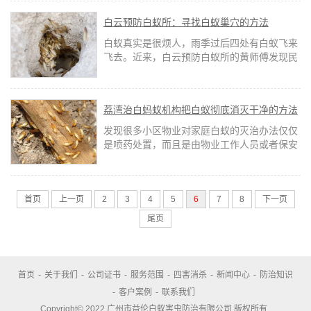
白云预防白蚁所：寻找白蚁巢穴的方法
白蚁真实是很烦人，雨季过后四处有白蚁飞来
飞去。近来，白云预防白蚁所的黄师傅发现民
居在网上看了少不了请专家发表的意见、提出
扑灭白蚁的方法。发现各路专家各执一词，让
人无所适从。
荔湾治白蚂蚁机构把白蚁彻底消灭干净的方法
发现很多小区物业对家庭白蚁的灭治办法仅仅
是喷药处置，而且是由物业工作人员或者保安
上门喷药。这些“无证人员”处置的结果不可思
议，所以这也是业主家里的白蚁为什么每年都
会有的缘由！
首页
上一页
2
3
4
5
6
7
8
下一页
尾页
首页
-
关于我们
-
公司证书
-
服务范围
-
四害消杀
-
新闻中心
-
防治知识
-
客户案例
-
联系我们
Copyright© 2022 广州市益伦白蚁害虫防治有限公司 版权所有