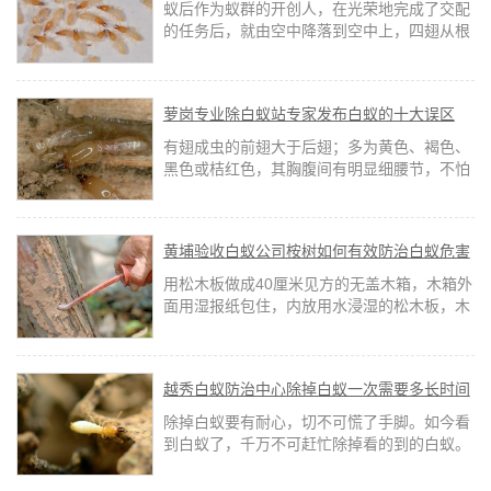
蚁后作为蚁群的开创人，在光荣地完成了交配
的任务后，就由空中降落到空中上，四翅从根
部折断，接着单独挖一个直径十几毫米的竖
井，直通公开，在深约30厘米的中央为本人开
拓一个宽度约6厘米的小房子。
萝岗专业除白蚁站专家发布白蚁的十大误区
有翅成虫的前翅大于后翅；多为黄色、褐色、
黑色或桔红色，其胸腹间有明显细腰节，不怕
光，多在露天场所活动；以肉食性或杂食性为
主，有贮粮习气；属完整变态类昆虫。
黄埔验收白蚁公司桉树如何有效防治白蚁危害
用松木板做成40厘米见方的无盖木箱，木箱外
面用湿报纸包住，内放用水浸湿的松木板，木
板间留有小空隙。等白蚁诱进木板小空隙后，
再喷灭蚁灵实行毒杀。
越秀白蚁防治中心除掉白蚁一次需要多长时间
除掉白蚁要有耐心，切不可慌了手脚。如今看
到白蚁了，千万不可赶忙除掉看的到的白蚁。
慢性药传染需求一定时间才可以彻底治愈，白
蚁不可能一天就全部根治的！